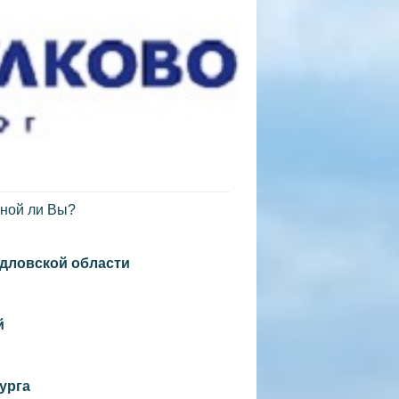
зной ли Вы?
дловской области
й
урга